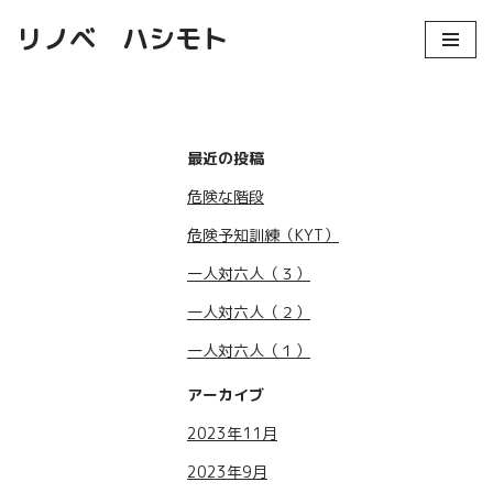
リノベ ハシモト
コ
ン
テ
ン
最近の投稿
ツ
危険な階段
へ
ス
危険予知訓練（KYT）
キ
一人対六人（３）
ッ
プ
一人対六人（２）
一人対六人（１）
アーカイブ
2023年11月
2023年9月